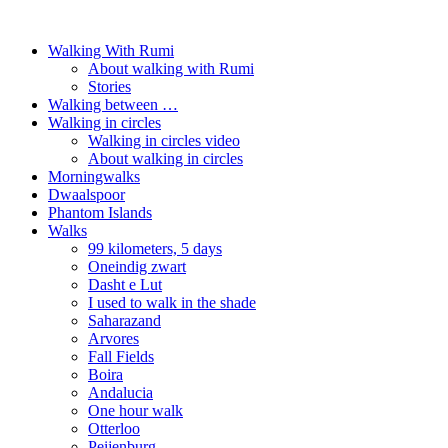
Walking With Rumi
About walking with Rumi
Stories
Walking between …
Walking in circles
Walking in circles video
About walking in circles
Morningwalks
Dwaalspoor
Phantom Islands
Walks
99 kilometers, 5 days
Oneindig zwart
Dasht e Lut
I used to walk in the shade
Saharazand
Arvores
Fall Fields
Boira
Andalucia
One hour walk
Otterloo
Peijenburg