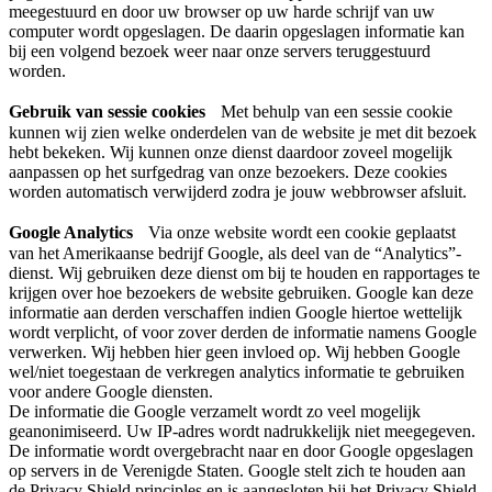
meegestuurd en door uw browser op uw harde schrijf van uw
computer wordt opgeslagen. De daarin opgeslagen informatie kan
bij een volgend bezoek weer naar onze servers teruggestuurd
worden.
Gebruik van sessie cookies
Met behulp van een sessie cookie
kunnen wij zien welke onderdelen van de website je met dit bezoek
hebt bekeken. Wij kunnen onze dienst daardoor zoveel mogelijk
aanpassen op het surfgedrag van onze bezoekers. Deze cookies
worden automatisch verwijderd zodra je jouw webbrowser afsluit.
Google Analytics
Via onze website wordt een cookie geplaatst
van het Amerikaanse bedrijf Google, als deel van de “Analytics”-
dienst. Wij gebruiken deze dienst om bij te houden en rapportages te
krijgen over hoe bezoekers de website gebruiken. Google kan deze
informatie aan derden verschaffen indien Google hiertoe wettelijk
wordt verplicht, of voor zover derden de informatie namens Google
verwerken. Wij hebben hier geen invloed op. Wij hebben Google
wel/niet toegestaan de verkregen analytics informatie te gebruiken
voor andere Google diensten.
De informatie die Google verzamelt wordt zo veel mogelijk
geanonimiseerd. Uw IP-adres wordt nadrukkelijk niet meegegeven.
De informatie wordt overgebracht naar en door Google opgeslagen
op servers in de Verenigde Staten. Google stelt zich te houden aan
de Privacy Shield principles en is aangesloten bij het Privacy Shield-