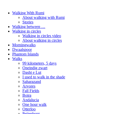
Walking With Rumi
About walking with Rumi
Stories
Walking between …
Walking in circles
Walking in circles video
About walking in circles
Morningwalks
Dwaalspoor
Phantom Islands
Walks
99 kilometers, 5 days
Oneindig zwart
Dasht e Lut
I used to walk in the shade
Saharazand
Arvores
Fall Fields
Boira
Andalucia
One hour walk
Otterloo
Peijenburg