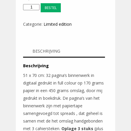
Lopen
BESTEL
tussen
vorst
Categorie:
Limited edition
en
dooi
-
BESCHRIJVING
groot
formaat
Beschrijving
/
oplage
51 x 70 cm: 32 pagina’s binnenwerk in
3
digitaal gedrukt in full colour op 170 grams
aantal
papier in een 450 grams omslag, door mij
gedrukt in boekdruk. De pagina’s van het
binnenwerk zijn met papiertape
samengevoegd tot spreads , dat geheel is
samen met de het omslag handgebonden
met 3 cahiersteken.
Oplage 3 stuks
(plus