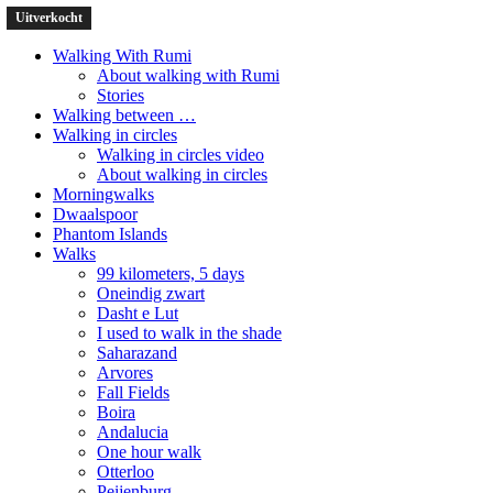
Uitverkocht
Uitverkocht
Walking With Rumi
About walking with Rumi
Stories
Walking between …
Walking in circles
Walking in circles video
About walking in circles
Morningwalks
Dwaalspoor
Phantom Islands
Walks
99 kilometers, 5 days
Oneindig zwart
Dasht e Lut
I used to walk in the shade
Saharazand
Arvores
Fall Fields
Boira
Andalucia
One hour walk
Otterloo
Peijenburg